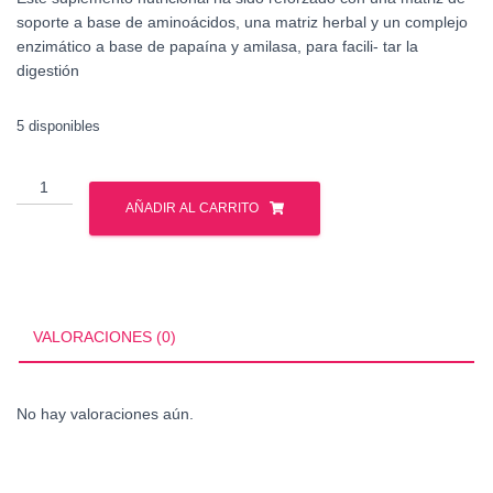
soporte a base de aminoácidos, una matriz herbal y un complejo
enzimático a base de papaína y amilasa, para facili- tar la
digestión
5 disponibles
MUSCLE
TECH
AÑADIR AL CARRITO
PLATINUM
MULTIVITAMIN
90CTS
cantidad
VALORACIONES (0)
No hay valoraciones aún.