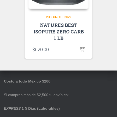
ISO
PROTEINAS
NATURES BEST
ISOPURE ZERO CARB
1 LB
$
620.00
Costo a todo México $200
Si compras más de $2,500 tu envío es:
EXPRESS
1-5 Días (Laborables)