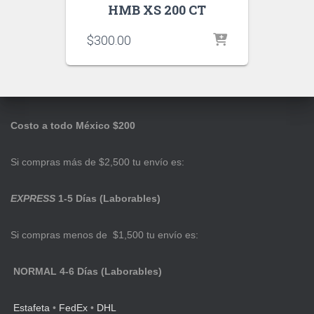
HMB XS 200 CT
$
300.00
Costo a todo México $200
Si compras más de $2,500 tu envío es:
EXPRESS
1-5 Días (Laborables)
Si compras menos de $1,500 tu envío es:
NORMAL 4-6 Días (Laborables)
Estafeta
•
FedEx
•
DHL