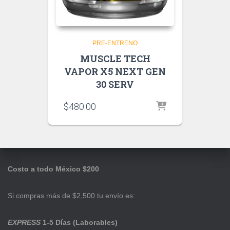
PRE-ENTRENO
MUSCLE TECH
VAPOR X5 NEXT GEN
30 SERV
$
480.00
Costo a todo México $200
Si compras más de $2,500 tu envío es:
EXPRESS
1-5 Días (Laborables)