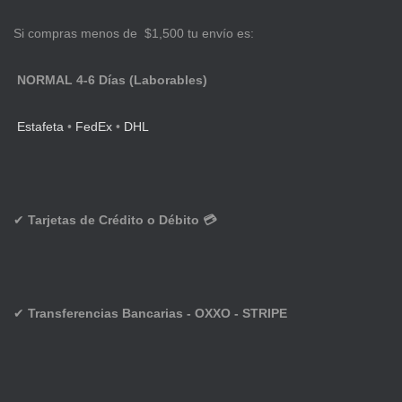
Si compras menos de $1,500 tu envío es:
NORMAL 4-6 Días (Laborables)
Estafeta
•
FedEx
•
DHL
✔
Tarjetas de Crédito o Débito 💳
✔
Transferencias Bancarias - OXXO - STRIPE