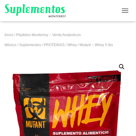
CAMB
Inicio
/
Péptidos Monterrey – Venta Anabolicos
México
/
Suplementos
/
PROTEINAS
/
Whey
/ Mutant – Whey 5 lbs