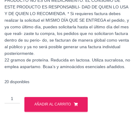
PRODUCTO NO ES UN MEDICAMENTO. EL CONSUMO DE
ESTE PRODUCTO ES RESPONSABILI- DAD DE QUIEN LO USA
Y DE QUIEN LO RECOMIENDA. * Si requieres factura debes
realizar la solicitud el MISMO DÍA QUE SE ENTREGA el pedido, y
ya como último día, puedes solicitarla hasta el último día del mes
que reali- zaste tu compra, los pedidos que no solicitaron factura
dentro de su perio- do, se facturan de manera global como venta
al público y ya no será posible generar una factura individual
posteriormente.
22 gramos de proteína. Reducida en lactosa. Utiliza sucralosa, no
emplea aspartamo. Bcaa’s y aminoácidos esenciales añadidos.
20 disponibles
Mutant
-
AÑADIR AL CARRITO
Whey
5
lbs
cantidad