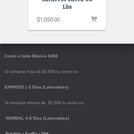
Lbs
$
1,050.00
Costo a todo México $200
Si compras más de $2,500 tu envío es:
EXPRESS
1-5 Días (Laborables)
Si compras menos de $1,500 tu envío es:
NORMAL 4-6 Días (Laborables)
Estafeta
•
FedEx
•
DHL