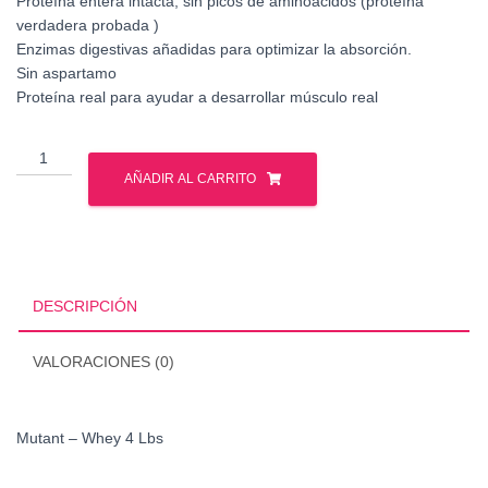
Proteína entera intacta, sin picos de aminoácidos (proteína
verdadera probada )
Enzimas digestivas añadidas para optimizar la absorción.
Sin aspartamo
Proteína real para ayudar a desarrollar músculo real
Mutant
-
AÑADIR AL CARRITO
Whey
4
Lbs
cantidad
DESCRIPCIÓN
VALORACIONES (0)
Mutant – Whey 4 Lbs