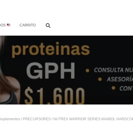
DOS
CARRITO
Suplementos
/
PRECURSORES
/ NUTREX WARRIOR SERIES ANABOL HARDCOR