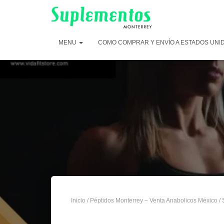
MENU
COMO COMPRAR Y ENVÍO A ESTADOS UNI
Inicio
/
Péptidos Monterrey – Venta Anabolicos México
/