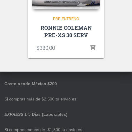
PRE-ENTRENO
RONNIE COLEMAN
PRE-XS 30 SERV
$
380.00
Costo a todo México $200
Si compras más de $2,500 tu envío es:
EXPRESS
1-5 Días (Laborables)
Si compras menos de $1,500 tu envío es: