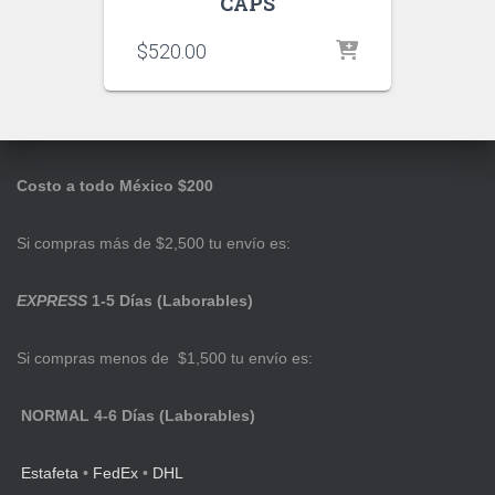
CAPS
$
520.00
Costo a todo México $200
Si compras más de $2,500 tu envío es:
EXPRESS
1-5 Días (Laborables)
Si compras menos de $1,500 tu envío es:
NORMAL 4-6 Días (Laborables)
Estafeta
•
FedEx
•
DHL