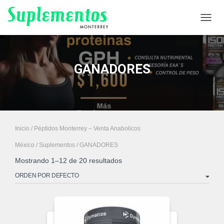
CAMB
GANADORES
Inicio
/
Péptidos Monterrey – Venta Anabolicos
México
/
Suplementos
/ GANADORES
Mostrando 1–12 de 20 resultados