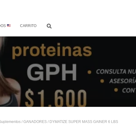
DOS
CARRITO
Suplementos
/
GANADORES
/ DYMATIZE SUPER MASS GAINER 6 LBS