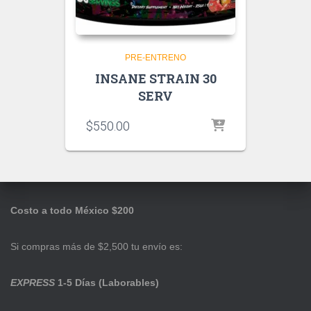
PRE-ENTRENO
INSANE STRAIN 30
SERV
$
550.00
Costo a todo México $200
Si compras más de $2,500 tu envío es:
EXPRESS
1-5 Días (Laborables)