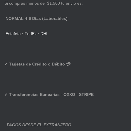
Si compras menos de $1,500 tu envío es:
NORMAL 4-6 Días (Laborables)
Estafeta
•
FedEx
•
DHL
✔
Tarjetas de Crédito o Débito 💳
✔
Transferencias Bancarias - OXXO - STRIPE
PAGOS DESDE EL EXTRANJERO