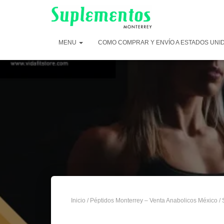
MENU
COMO COMPRAR Y ENVÍO A ESTADOS UNI
Inicio
/
Péptidos Monterrey – Venta Anabolicos México
/