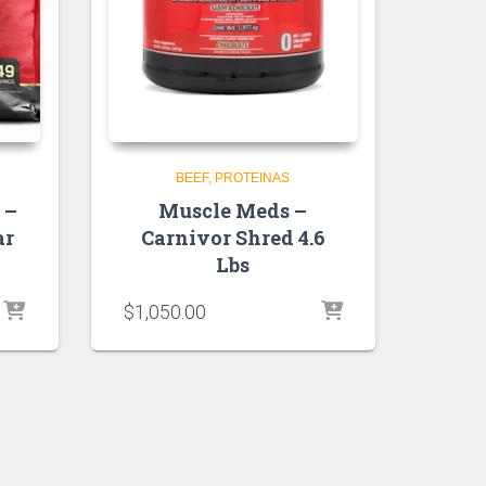
BEEF
PROTEINAS
 –
Muscle Meds –
ar
Carnivor Shred 4.6
Lbs
$
1,050.00