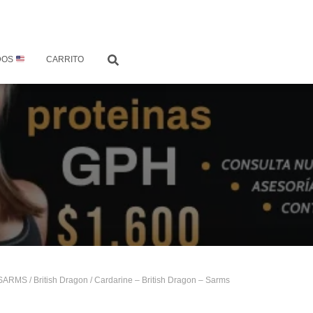
DOS
CARRITO
SARMS
/
British Dragon
/ Cardarine – British Dragon – Sarms