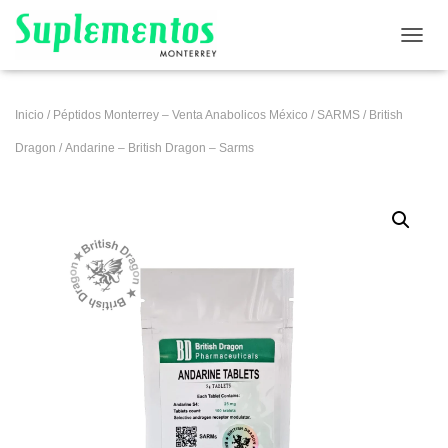
CAMB
Inicio
/
Péptidos Monterrey – Venta Anabolicos México
/
SARMS
/
British
Dragon
/ Andarine – British Dragon – Sarms