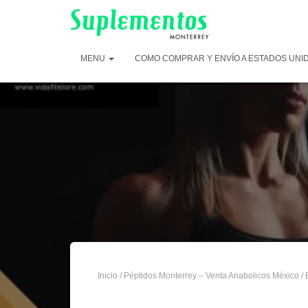
MENU
COMO COMPRAR Y ENVÍO A ESTADOS UNI
Inicio
/
Péptidos Monterrey – Venta Anabolicos México
/