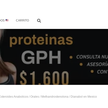
DOS
CARRITO
Esteroides Anabolicos
/
Orales
/
Methandrostenolona
/ Dianabol en Mexico