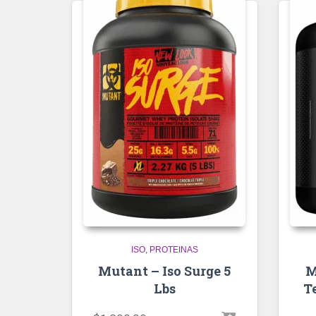
ISO
PROTEINAS
Mutant – Iso Surge 5
M
Lbs
T