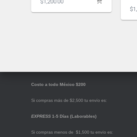
$
1,200.00
$
1
Costo a todo México $200
Si compras más de $2,500 tu envío es:
EXPRESS
1-5 Días (Laborables)
Si compras menos de $1,500 tu envío es: