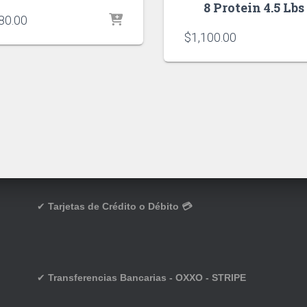
8 Protein 4.5 Lbs
80.00
$
1,100.00
✔
Tarjetas de Crédito o Débito 💳
✔
Transferencias Bancarias - OXXO - STRIPE