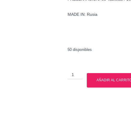
MADE IN:
Rusia
50 disponibles
Oximetolona
-
AÑADIR AL CARRIT
Anadrol
-
Gph
Pharmaceuticals
cantidad