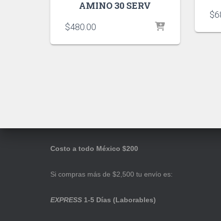
AMINO 30 SERV
$
6
$
480.00
Costo a todo México $200
Si compras más de $2,500 tu envío es:
EXPRESS
1-5 Días (Laborables)