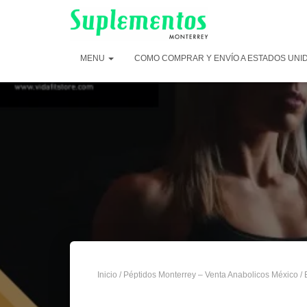
MENU
COMO COMPRAR Y ENVÍO A ESTADOS UNI
Inicio
/
Péptidos Monterrey – Venta Anabolicos México
/