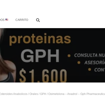
DOS
CARRITO
Esteroides Anabolicos
/
Orales
/
GPH
/ Oximetolona – Anadrol – Gph Pharmaceutic