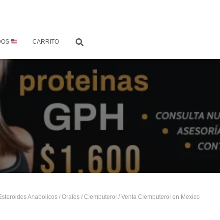
DOS
CARRITO
Esteroides Anabolicos
/
Orales
/
Clembuterol
/ Venta Clembuterol en Mexico