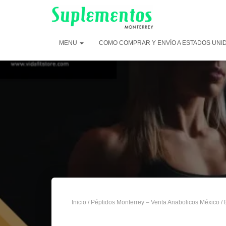
MENU
COMO COMPRAR Y ENVÍO A ESTADOS UNI
Inicio
/
Péptidos Monterrey – Venta Anabolicos México
/