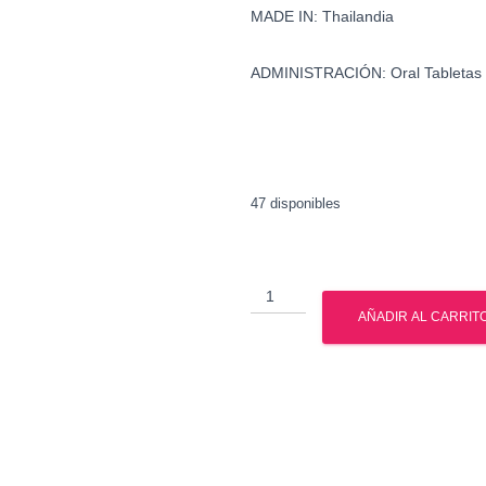
MADE IN: Thailandia
ADMINISTRACIÓN: Oral Tabletas
47 disponibles
Clenbuterol
-
AÑADIR AL CARRIT
Clembuterol
-
Brtish
Dragon
cantidad