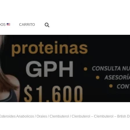
DOS
CARRITO
Esteroides Anabolicos
/
Orales
/
Clembuterol
/ Clenbuterol – Clembuterol – Brtish 