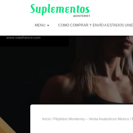
MENU
COMO COMPRAR Y ENVÍO A ESTADOS UNI
Inicio
/
Péptidos Monterrey – Venta Anabolicos México
/