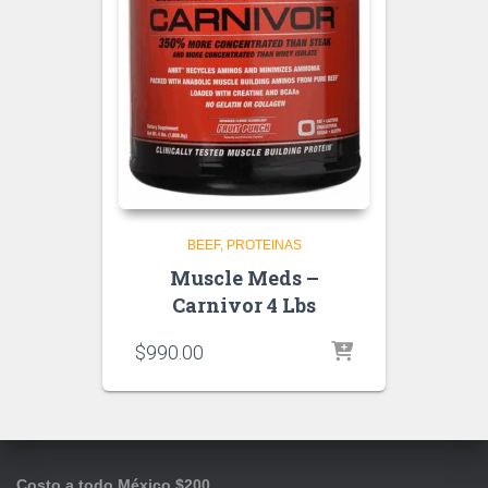
BEEF
PROTEINAS
Muscle Meds –
Carnivor 4 Lbs
$
990.00
Costo a todo México $200