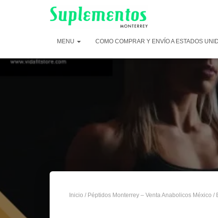
MENU
COMO COMPRAR Y ENVÍO A ESTADOS UNI
Inicio
/
Péptidos Monterrey – Venta Anabolicos México
/