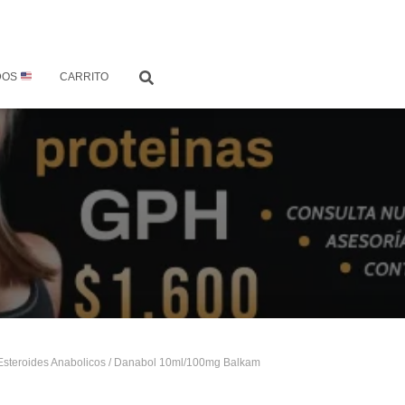
DOS
CARRITO
Esteroides Anabolicos
/ Danabol 10ml/100mg Balkam