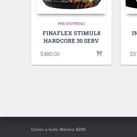
PRE-ENTRENO
FINAFLEX STIMUL8
I
HARDCORE 30 SERV
$
480.00
$
5
Costo a todo México $200