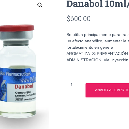
Danabol 10ml
$
600.00
Se utiliza principalmente para tr
un efecto anabólico, aumentar la 
fortalecimiento en genera
AROMATIZA: Si PRESENTACIÓN: 
ADMINISTRACIÓN: Vial inyección
Danabol
10ml/100mg
AÑADIR AL CARRIT
Balkam
cantidad