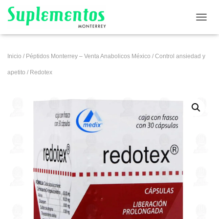
CAMB
Inicio
/
Péptidos Monterrey – Venta Anabolicos México
/
Control ansiedad y
apetito
/ Redotex