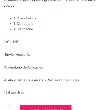
evitamos la inyecciones logra ese cambio real sin afectar tu
cuerpo.
1 Oxandrolona
1 Clenbuterol
1 Stanozolol
INCLUYE:
-Envío -Asesoría
-Calendario de Aplicación
-Dieta y rutina de ejercicio -Resolución de dudas
49 disponibles
Ciclo