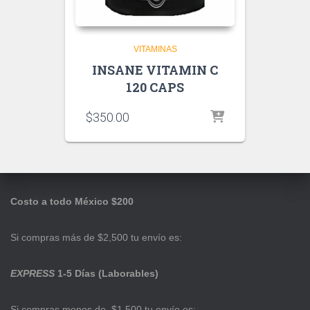
VITAMINAS
INSANE VITAMIN C
120 CAPS
$
350.00
Costo a todo México $200
Si compras más de $2,500 tu envío es:
EXPRESS
1-5 Días (Laborables)
Si compras menos de $1,500 tu envío es: