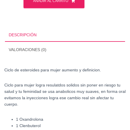
de
AÑADIR AL CARRITO
esteroides
para
mujer
aumento
y
DESCRIPCIÓN
definicion
BD
VALORACIONES (0)
cantidad
Ciclo de esteroides para mujer aumento y definicion.
Ciclo para mujer logra resulatdos solidos sin poner en riesgo tu
salud y tu feminidad se usa anabolicos muy suaves, en forma oral
evitamos la inyecciones logra ese cambio real sin afectar tu
cuerpo.
1 Oxandrolona
1 Clenbuterol