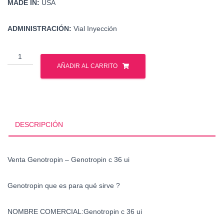
MADE IN:
USA
ADMINISTRACIÓN:
Vial Inyección
Venta
Genotropin
AÑADIR AL CARRITO
-
Genotropin
c
36
ui
DESCRIPCIÓN
cantidad
Venta Genotropin – Genotropin c 36 ui
Genotropin que es para qué sirve ?
NOMBRE COMERCIAL:Genotropin c 36 ui