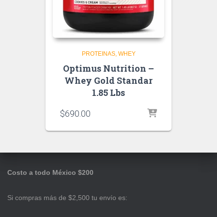
PROTEINAS
WHEY
Optimus Nutrition –
Whey Gold Standar
1.85 Lbs
$
690.00
Costo a todo México $200
Si compras más de $2,500 tu envío es: