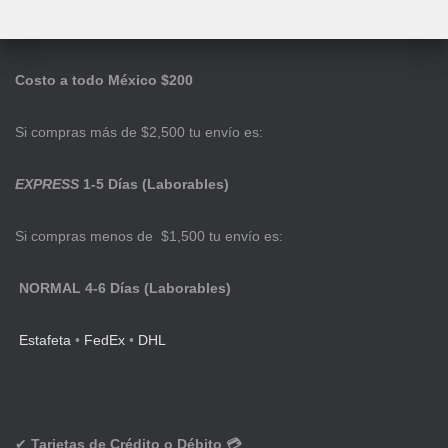
Costo a todo México $200
Si compras más de $2,500 tu envío es:
EXPRESS
1-5 Días (Laborables)
Si compras menos de $1,500 tu envío es:
NORMAL 4-6 Días (Laborables)
Estafeta
•
FedEx
•
DHL
✔
Tarjetas de Crédito o Débito 💳