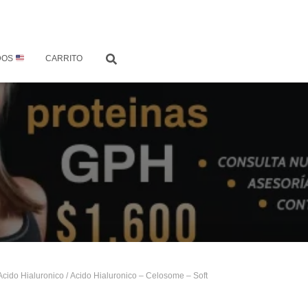
DOS
CARRITO
Acido Hialuronico
/ Acido Hialuronico – Celosome – Soft