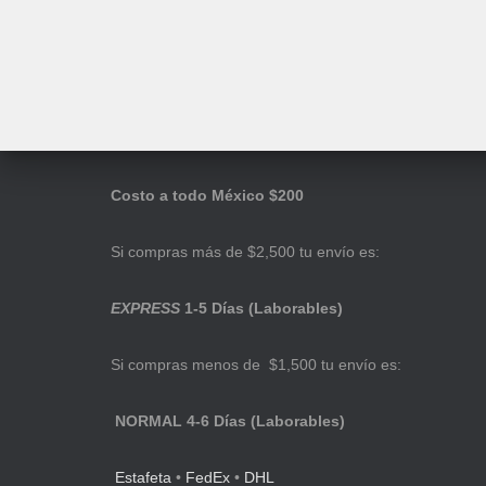
Costo a todo México $200
Si compras más de $2,500 tu envío es:
EXPRESS
1-5 Días (Laborables)
Si compras menos de $1,500 tu envío es:
NORMAL 4-6 Días (Laborables)
Estafeta
•
FedEx
•
DHL