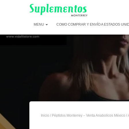
MENU
COMO COMPRAR Y ENVÍO A ESTADOS UNI
Inicio
/
Péptidos Monterrey – Venta Anabolicos México
/