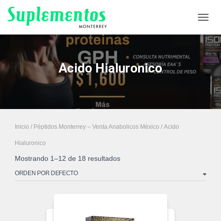
CAMB
Acido Hialuronico
Inicio
/
Péptidos Monterrey – Venta Anabolicos México
/ Acido
Hialuronico
Mostrando 1–12 de 18 resultados