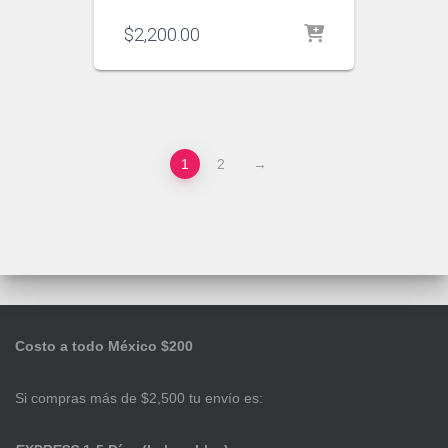
$
2,200.00
1
2
→
Costo a todo México $200
Si compras más de $2,500 tu envío es: