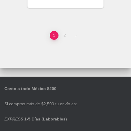
1
2
→
Costo a todo México $200
Si compras más de $2,500 tu envío es:
EXPRESS
1-5 Días (Laborables)