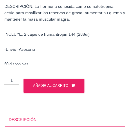
DESCRIPCIÓN:
La hormona conocida como somatotropina,
actúa para movilizar las reservas de grasa, aumentar su quema y
mantener la masa muscular magra.
INCLUYE: 2 cajas de humantropin 144 (288ui)
-Envío -Asesoría
50 disponibles
Humantropin
144
AÑADIR AL CARRITO
ui
-
2
pzs
-
DESCRIPCIÓN
Hormona
de