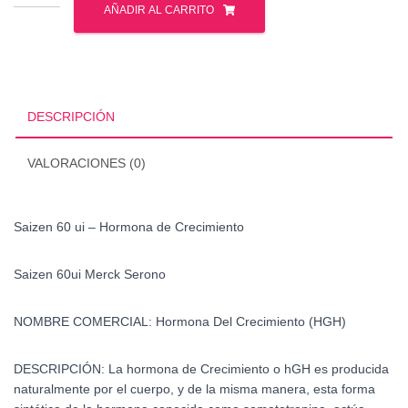
60
AÑADIR AL CARRITO
ui
-
Hormona
de
Crecimiento
DESCRIPCIÓN
cantidad
VALORACIONES (0)
Saizen 60 ui – Hormona de Crecimiento
Saizen 60ui Merck Serono
NOMBRE COMERCIAL: Hormona Del Crecimiento (HGH)
DESCRIPCIÓN:
La hormona de Crecimiento o hGH es producida
naturalmente por el cuerpo, y de la misma manera, esta forma