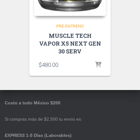
PRE-ENTRENO
MUSCLE TECH
VAPOR X5 NEXT GEN
30 SERV
$
480.00
Costo a todo México $200
Si compras más de $2,500 tu envío es:
EXPRESS
1-5 Días (Laborables)