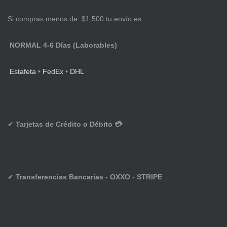
Si compras menos de $1,500 tu envío es:
NORMAL 4-6 Días (Laborables)
Estafeta
•
FedEx
•
DHL
✔
Tarjetas de Crédito o Débito 💳
✔
Transferencias Bancarias - OXXO - STRIPE