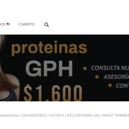
DOS
CARRITO
Suplementos
/
QUEMADORES
/ NUTREX LIPO 6 DEFINING GEL+WASIT TRIMME