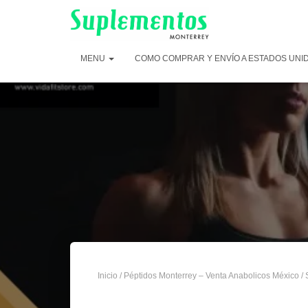
MENU
COMO COMPRAR Y ENVÍO A ESTADOS UNI
Inicio
/
Péptidos Monterrey – Venta Anabolicos México
/