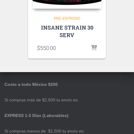
PRE-ENTRENO
INSANE STRAIN 30
SERV
$
550.00
Costo a todo México $200
Si compras más de $2,500 tu envío es:
EXPRESS
1-5 Días (Laborables)
Si compras menos de $1,500 tu envío es: