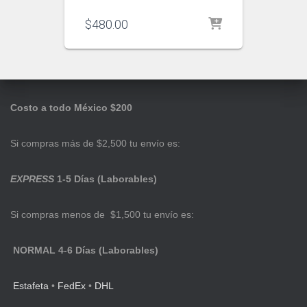
$
480.00
Costo a todo México $200
Si compras más de $2,500 tu envío es:
EXPRESS
1-5 Días (Laborables)
Si compras menos de $1,500 tu envío es:
NORMAL 4-6 Días (Laborables)
Estafeta
•
FedEx
•
DHL