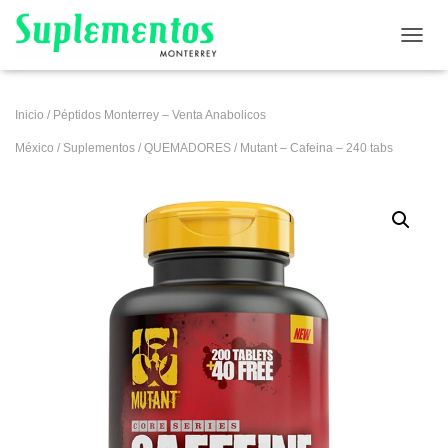
CAMB
Inicio
/
Péptidos Monterrey – Venta Anabolicos
México
/
Suplementos
/
QUEMADORES
/ Mutant – Cafeina – 240 tabs