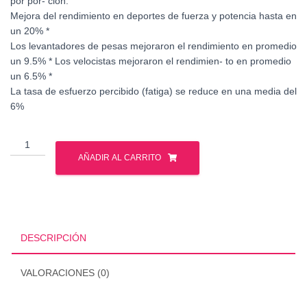
por por- ción.
Mejora del rendimiento en deportes de fuerza y potencia hasta en
un 20% *
Los levantadores de pesas mejoraron el rendimiento en promedio
un 9.5% * Los velocistas mejoraron el rendimien- to en promedio
un 6.5% *
La tasa de esfuerzo percibido (fatiga) se reduce en una media del
6%
Mutant
-
AÑADIR AL CARRITO
Cafeina
-
240
tabs
cantidad
DESCRIPCIÓN
VALORACIONES (0)