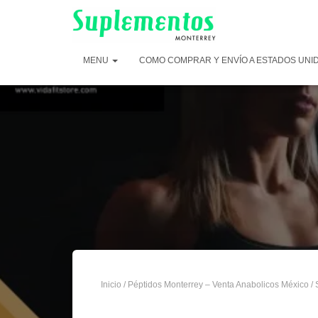
MENU
COMO COMPRAR Y ENVÍO A ESTADOS UNI
Inicio
/
Péptidos Monterrey – Venta Anabolicos México
/