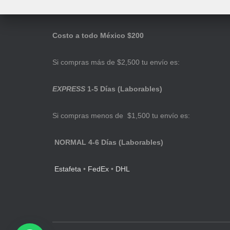
Costo a todo México $200
Si compras más de $2,500 tu envío es:
EXPRESS
1-5 Días (Laborables)
Si compras menos de $1,500 tu envío es:
NORMAL 4-6 Días (Laborables)
Estafeta
•
FedEx
•
DHL