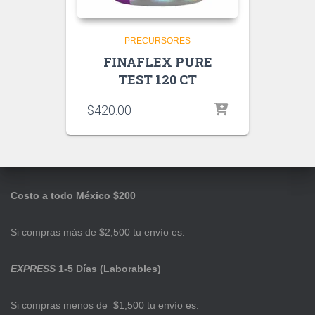
PRECURSORES
FINAFLEX PURE
TEST 120 CT
$
420.00
Costo a todo México $200
Si compras más de $2,500 tu envío es:
EXPRESS
1-5 Días (Laborables)
Si compras menos de $1,500 tu envío es: