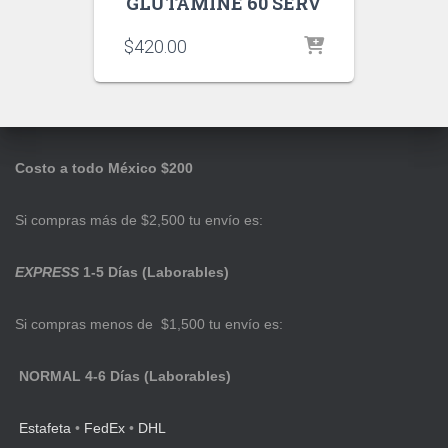
GLUTAMINE 60 SERV
$
420.00
Costo a todo México $200
Si compras más de $2,500 tu envío es:
EXPRESS
1-5 Días (Laborables)
Si compras menos de $1,500 tu envío es:
NORMAL 4-6 Días (Laborables)
Estafeta
•
FedEx
•
DHL