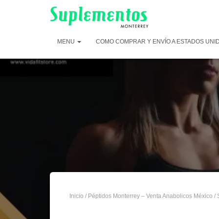
MENU
COMO COMPRAR Y ENVÍO A ESTADOS UNI
Inicio
/
Péptidos Monterrey – Venta Anabolicos México
/