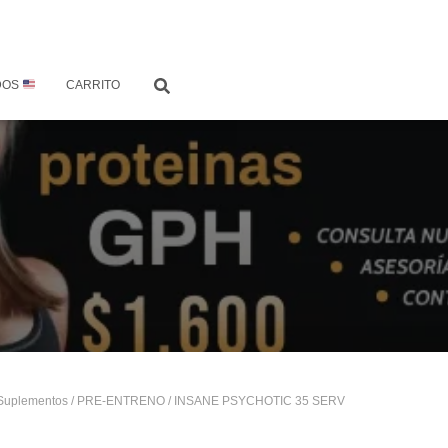
DOS
CARRITO
Suplementos
/
PRE-ENTRENO
/ INSANE PSYCHOTIC 35 SERV