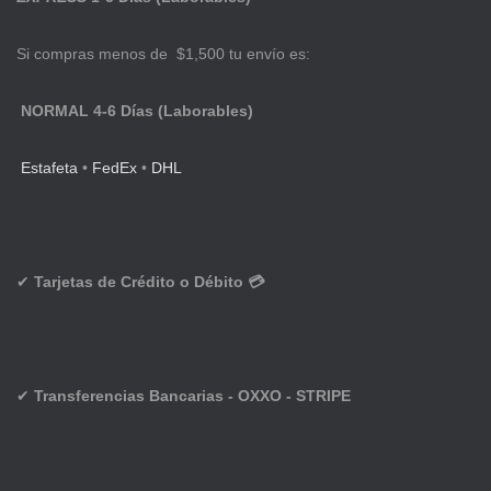
Si compras menos de $1,500 tu envío es:
NORMAL 4-6 Días (Laborables)
Estafeta
•
FedEx
•
DHL
✔
Tarjetas de Crédito o Débito 💳
✔
Transferencias Bancarias - OXXO - STRIPE