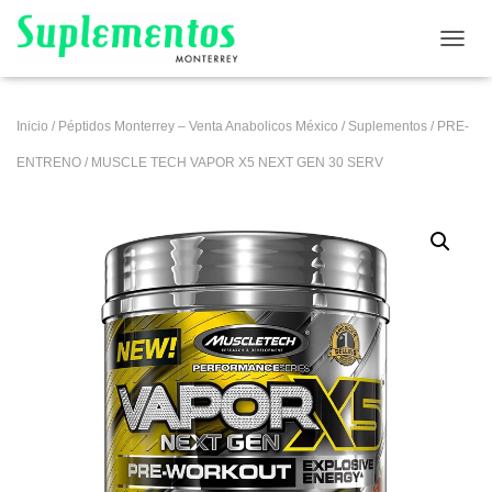
CAMB
Inicio
/
Péptidos Monterrey – Venta Anabolicos México
/
Suplementos
/
PRE-
ENTRENO
/ MUSCLE TECH VAPOR X5 NEXT GEN 30 SERV