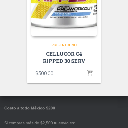
PRE-ENTRENO
CELLUCOR C4
RIPPED 30 SERV
$
500.00
Costo a todo México $200
Si compras más de $2,500 tu envío es: