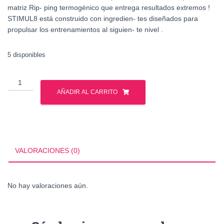
matriz Rip- ping termogénico que entrega resultados extremos !
STIMUL8 está construido con ingredien- tes diseñados para
propulsar los entrenamientos al siguien- te nivel .
5 disponibles
FINAFLEX
STIMUL8
AÑADIR AL CARRITO
35
SERV
cantidad
VALORACIONES (0)
No hay valoraciones aún.