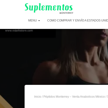
MENU
COMO COMPRAR Y ENVÍO A ESTADOS UNI
Inicio
/
Péptidos Monterrey – Venta Anabolicos México
/