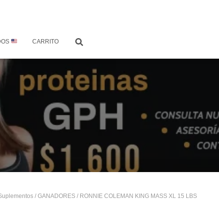
DOS
CARRITO
Suplementos
/
GANADORES
/ RONNIE COLEMAN KING MASS XL 15 LBS