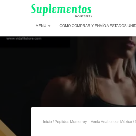
MENU
COMO COMPRAR Y ENVÍO A ESTADOS UNI
Inicio
/
Péptidos Monterrey – Venta Anabolicos México
/