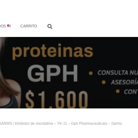
DOS
CARRITO
SARMS
/ Inhibidor de miostatina – YK-11 – Gph Pharmaceuticals – Sarms