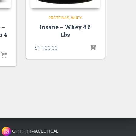
PROTEINAS
WHEY
 –
Insane – Whey 4.6
n 4
Lbs
$
1,100.00
GPH PHRMACEUTICAL