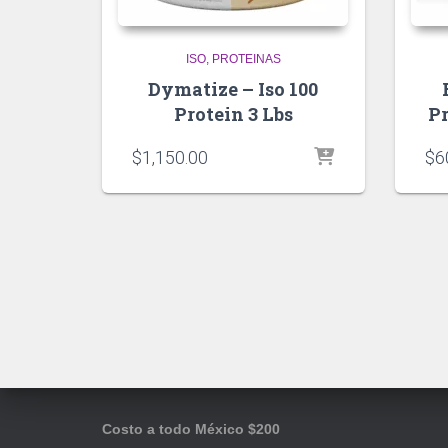
ISO
PROTEINAS
Dymatize – Iso 100
Protein 3 Lbs
Pr
$
1,150.00
$
6
Costo a todo México $200