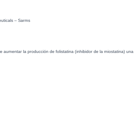
Pharmaceuticals
-
Sarms
euticals – Sarms
cantidad
aumentar la producción de folistatina (inhibidor de la miostatina) una