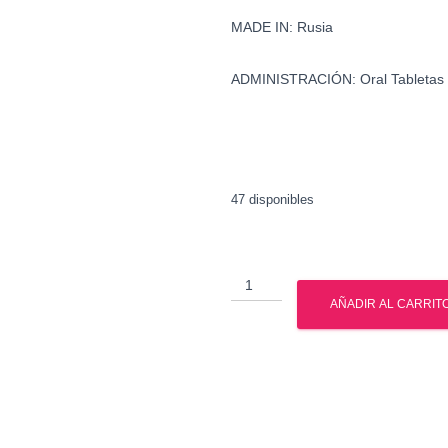
MADE IN:
Rusia
ADMINISTRACIÓN:
Oral Tabletas
47 disponibles
Inhibidor
de
AÑADIR AL CARRIT
miostatina
-
YK-
11
-
Gph