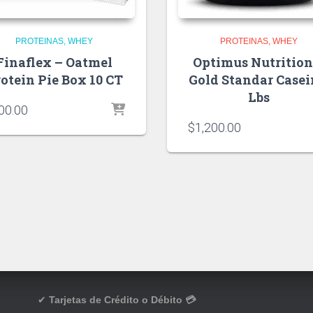
PROTEINAS
WHEY
PROTEINAS
WHEY
Finaflex – Oatmel
Optimus Nutrition
otein Pie Box 10 CT
Gold Standar Casei
Lbs
00.00
$
1,200.00
✔
Tarjetas de Crédito o Débito 💳