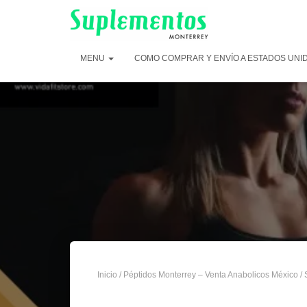
MENU
COMO COMPRAR Y ENVÍO A ESTADOS UNI
Inicio
/
Péptidos Monterrey – Venta Anabolicos México
/