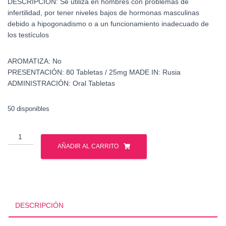
DESCRIPCIÓN:
Se utiliza en hombres con problemas de
infertilidad, por tener niveles bajos de hormonas masculinas
debido a hipogonadismo o a un funcionamiento inadecuado de
los testículos
AROMATIZA:
No
PRESENTACIÓN:
80 Tabletas / 25mg
MADE IN:
Rusia
ADMINISTRACIÓN:
Oral Tabletas
50 disponibles
Proviron
-
AÑADIR AL CARRITO
Mesterolona
-
Gph
pharmaceuticals
cantidad
DESCRIPCIÓN