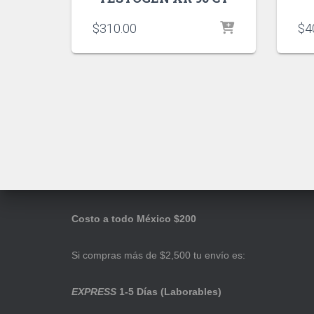
$
310.00
$
4
Costo a todo México $200
Si compras más de $2,500 tu envío es:
EXPRESS
1-5 Días (Laborables)