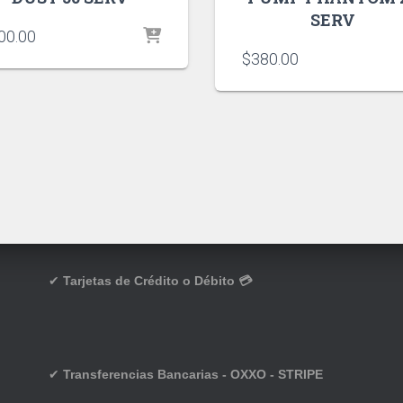
SERV
00.00
$
380.00
✔
Tarjetas de Crédito o Débito 💳
✔
Transferencias Bancarias - OXXO - STRIPE