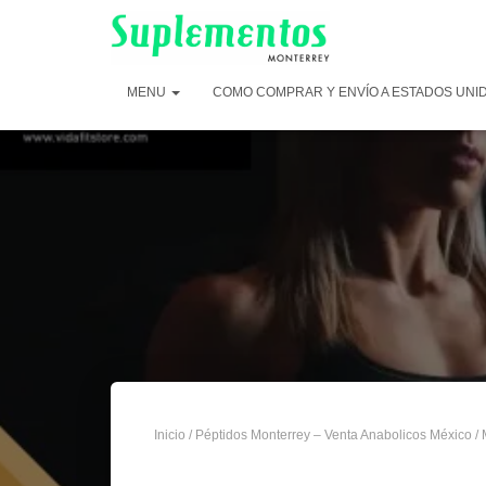
MENU
COMO COMPRAR Y ENVÍO A ESTADOS UNI
Inicio
/
Péptidos Monterrey – Venta Anabolicos México
/