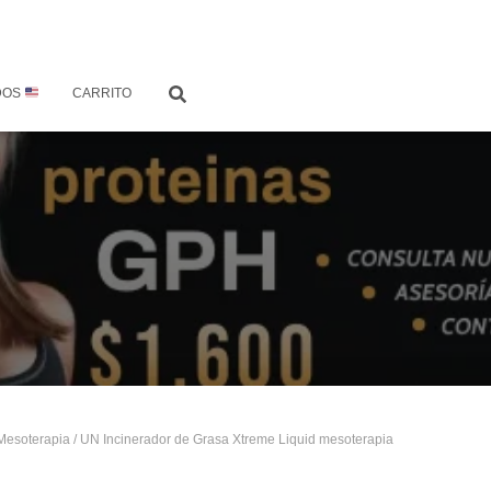
DOS
CARRITO
Mesoterapia
/ UN Incinerador de Grasa Xtreme Liquid mesoterapia