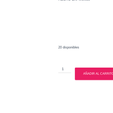
20 disponibles
UN
Incinerador
AÑADIR AL CARRIT
de
Grasa
Xtreme
Liquid
mesoterapia
cantidad