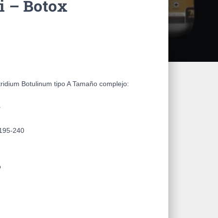
i – Botox
tridium Botulinum tipo A
Tamaño complejo:
a
/195-240
o