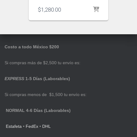
$
1,280.00
Costo a todo México $200
Si compras más de $2,500 tu envío es:
EXPRESS
1-5 Días (Laborables)
Si compras menos de $1,500 tu envío es:
NORMAL 4-6 Días (Laborables)
Estafeta
•
FedEx
•
DHL