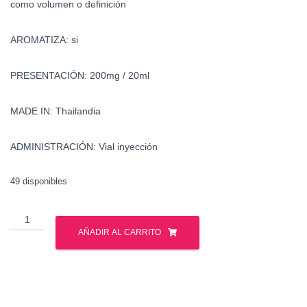
como volumen o definición
AROMATIZA: si
PRESENTACIÓN: 200mg / 20ml
MADE IN: Thailandia
ADMINISTRACIÓN: Vial inyección
49 disponibles
Trembolona
Enantato
AÑADIR AL CARRITO
-
British
Dragon
cantidad