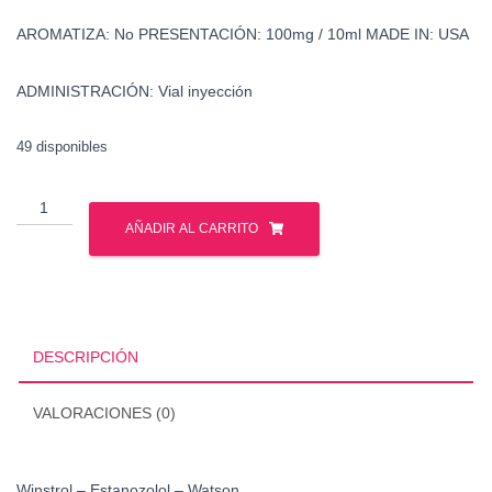
AROMATIZA:
No
PRESENTACIÓN:
100mg / 10ml
MADE IN:
USA
ADMINISTRACIÓN:
Vial inyección
49 disponibles
Winstrol
-
AÑADIR AL CARRITO
Estanozolol
-
Watson
cantidad
DESCRIPCIÓN
VALORACIONES (0)
Winstrol – Estanozolol – Watson