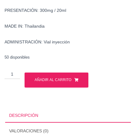
PRESENTACIÓN: 300mg / 20ml
MADE IN: Thailandia
ADMINISTRACIÓN: Vial inyección
50 disponibles
Venta
-
AÑADIR AL CARRITO
Deca
Durabolin
-
Nandrolona
Decanoato
DESCRIPCIÓN
-
Mexico
VALORACIONES (0)
cantidad