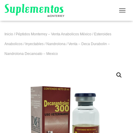
CAMB
Inicio
/
Péptidos Monterrey – Venta Anabolicos México
/
Esteroides
Anabolicos
/
Inyectables
/
Nandrolona
/ Venta – Deca Durabolin –
Nandrolona Decanoato – Mexico